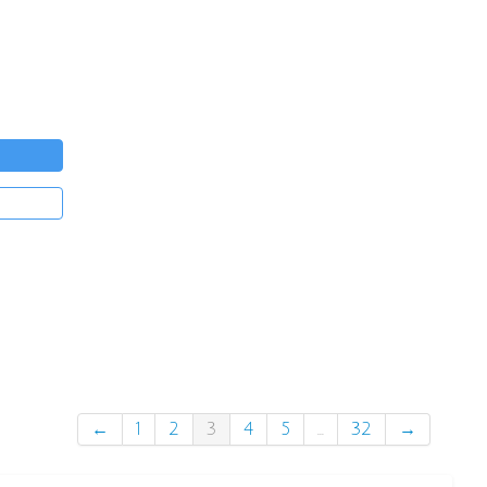
←
1
2
3
4
5
...
32
→