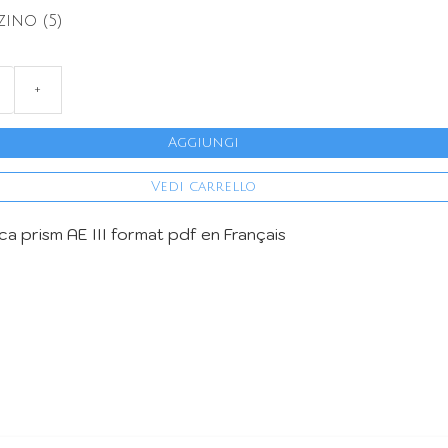
ino (5)
+
Aggiungi
Vedi carrello
ca prism AE III format pdf en Français