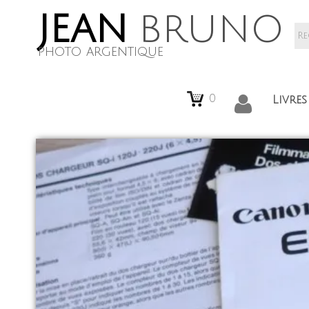
jean
bruno
photo argentique
0
Livre