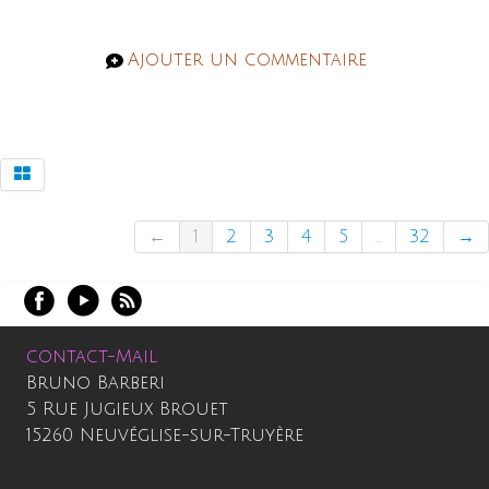
Ajouter un commentaire
←
1
2
3
4
5
...
32
→
contact-Mail
Bruno Barberi
5 Rue Jugieux Brouet
15260 Neuvéglise-sur-Truyère