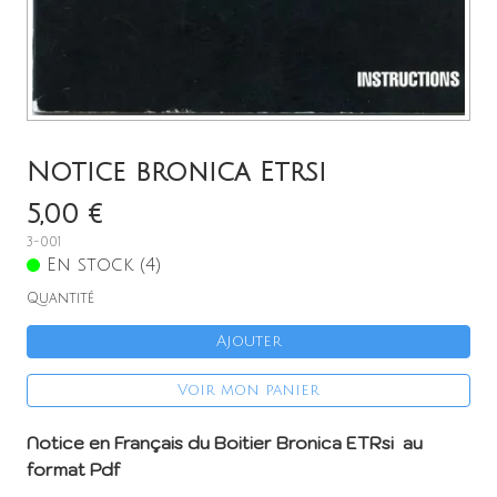
A Propos
Contact
Français
Notice bronica Etrsi
5,00 €
3-001
En stock (4)
Quantité
Ajouter
Voir mon panier
Notice en Français du Boitier Bronica ETRsi au
format Pdf