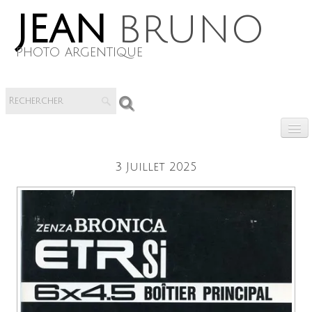
jean
bruno
photo argentique
0
3 Juillet 2025
Livres numerique
​Vente de materiels
Notice
Réparation