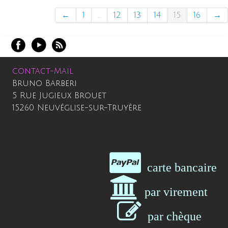
←
1
...
12
13
14
15
16
→
contact-Mail
Bruno Barberi
5 Rue Jugieux Brouet
15260 Neuvéglise-sur-Truyère
carte bancair
par virement
par chèqu