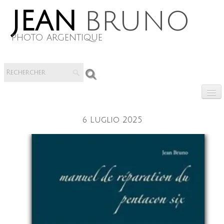
jean
bruno
photo argentique
0
6 Luglio 2025
Livres numerique
​Vente de materiels
Notice
Réparation