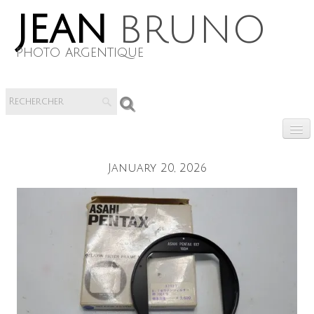
jean
bruno
photo argentique
0
January 20, 2026
Livres numerique
​Vente de materiels
Notice
Réparation