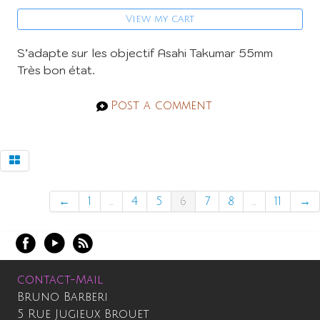
View my cart
S’adapte sur les objectif Asahi Takumar 55mm
Très bon état.
Post a comment
←
1
...
4
5
6
7
8
...
11
→
contact-Mail
Bruno Barberi
5 Rue Jugieux Brouet