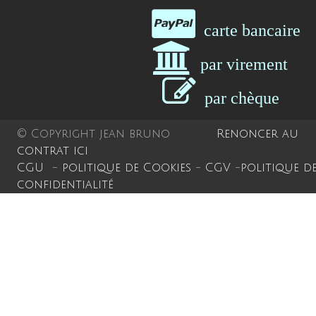
Contact
carte bancair
A Propos
par virement
Français
par chèqu
© Copyright jean bruno
Renoncer au
contrat ici
CGU
-
politique de Cookies
-
CGV
-
politique d
confidentialité