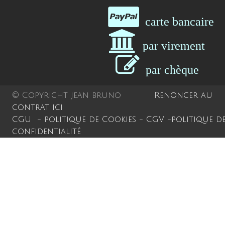
Contact
carte bancair
A Propos
par virement
Français
par chèqu
© Copyright jean bruno
Renoncer au
contrat ici
CGU
-
politique de Cookies
-
CGV
-
politique d
confidentialité